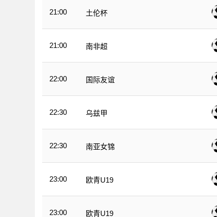
21:00
土伦杯
21:00
南非超
22:00
国际友谊
22:30
乌兹甲
22:30
南亚女锦
23:00
欧青U19
23:00
欧青U19