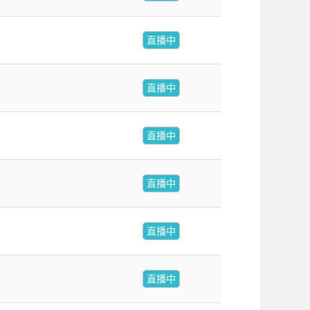
直播中
直播中
直播中
直播中
直播中
直播中