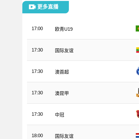
更多直播
17:00
欧青U19
17:30
国际友谊
17:30
澳首超
17:30
澳昆甲
17:30
中冠
18:00
国际友谊