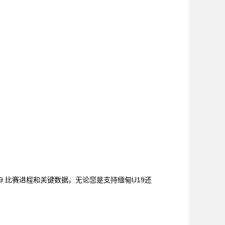
19 比赛进程和关键数据。无论您是支持缅甸U19还