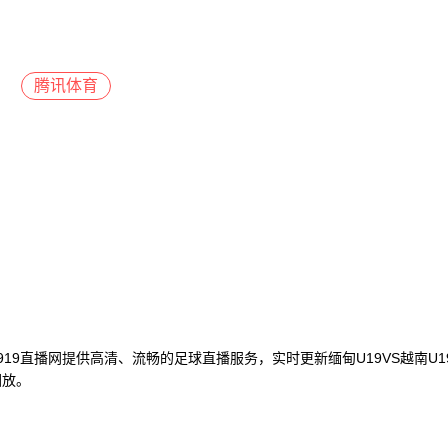
腾讯体育
响！919直播网提供高清、流畅的足球直播服务，实时更新缅甸U19VS越南U
回放。