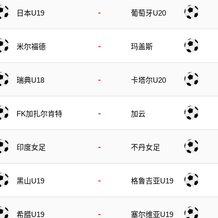
-
日本U19
葡萄牙U20
-
米尔福德
玛盖斯
-
瑞典U18
卡塔尔U20
-
FK加扎尔肯特
加云
-
印度女足
不丹女足
-
黑山U19
格鲁吉亚U19
-
希腊U19
塞尔维亚U19