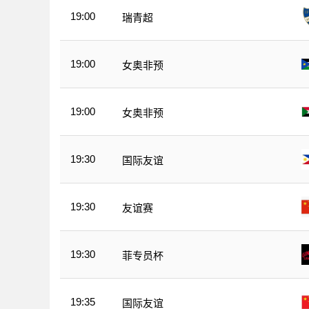
19:00
瑞青超
19:00
女奥非预
19:00
女奥非预
19:30
国际友谊
19:30
友谊赛
19:30
菲专员杯
19:35
国际友谊