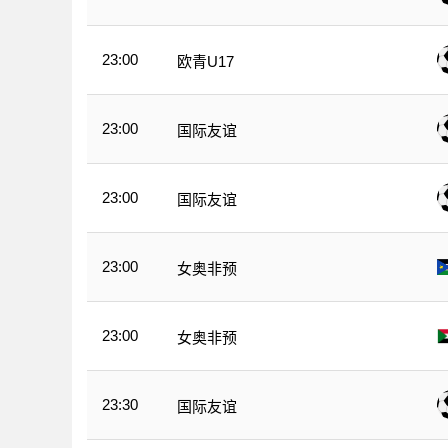
23:00
欧青U17
23:00
国际友谊
23:00
国际友谊
23:00
女奥非预
23:00
女奥非预
23:30
国际友谊