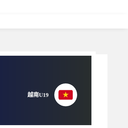
越南U19