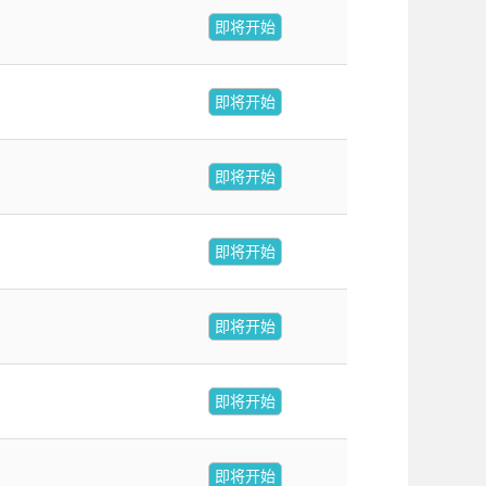
即将开始
即将开始
即将开始
即将开始
即将开始
即将开始
即将开始