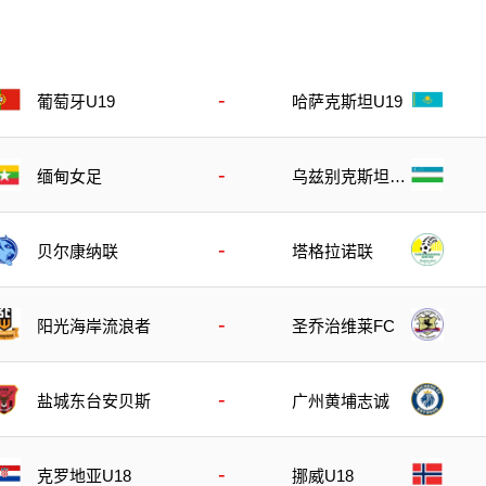
-
葡萄牙U19
哈萨克斯坦U19
-
缅甸女足
乌兹别克斯坦女
足
-
贝尔康纳联
塔格拉诺联
-
阳光海岸流浪者
圣乔治维莱FC
-
盐城东台安贝斯
广州黄埔志诚
-
克罗地亚U18
挪威U18