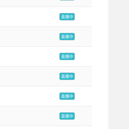
直播中
直播中
直播中
直播中
直播中
直播中