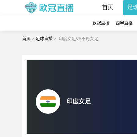
首页
足
欧冠直播
西甲直播
首页
>
足球直播
>
印度女足VS不丹女足
印度女足