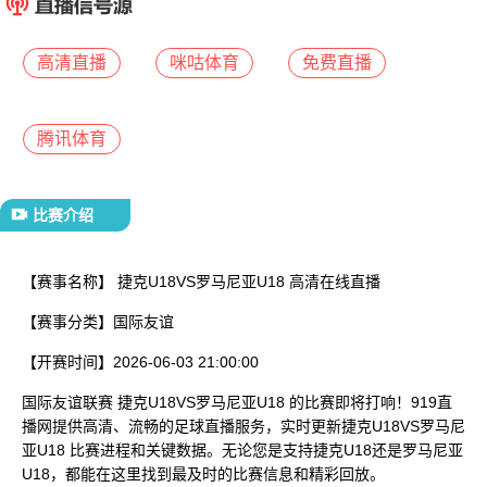
已结束
高清直播
咪咕体育
免费直播
腾讯体育
比赛介绍
【赛事名称】
捷克U18VS罗马尼亚U18 高清在线直播
【赛事分类】
国际友谊
【开赛时间】
2026-06-03 21:00:00
国际友谊联赛 捷克U18VS罗马尼亚U18 的比赛即将打响！919直
播网提供高清、流畅的足球直播服务，实时更新捷克U18VS罗马尼
亚U18 比赛进程和关键数据。无论您是支持捷克U18还是罗马尼亚
U18，都能在这里找到最及时的比赛信息和精彩回放。