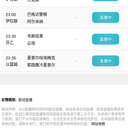
巴格达警察
23:00
-
直播中
伊拉联
阿尔米纳
韦斯屈莱
23:30
-
直播中
芬乙
云塔
夏普尔哈埃梅克
23:35
-
直播中
以篮超
耶路撒冷夏普尔
友情链接:
欧冠直播
网站声明：919直播网所提供的欧冠直播、欧冠高清在线直播、欧冠直播免费高清
无插件、欧冠比赛视频直播等视频链接全部来源于第三方平台，仅供用户参考和学
习使用。我们不对内容的准确性、合法性及安全性承担任何责任。如有版权争议或
其他问题，请联系我们，我们将尽快处理并移除相关内容。
网站地图