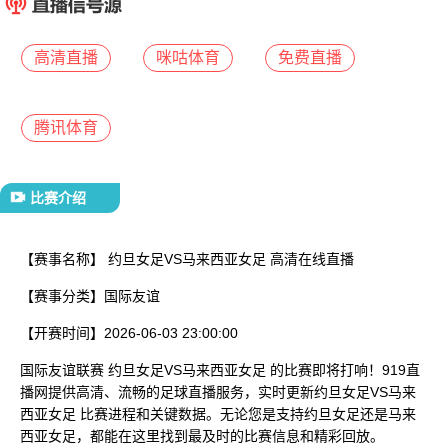
已结束
高清直播
咪咕体育
免费直播
腾讯体育
比赛介绍
【赛事名称】
约旦女足VS马来西亚女足 高清在线直播
【赛事分类】
国际友谊
【开赛时间】
2026-06-03 23:00:00
国际友谊联赛 约旦女足VS马来西亚女足 的比赛即将打响！919直
播网提供高清、流畅的足球直播服务，实时更新约旦女足VS马来
西亚女足 比赛进程和关键数据。无论您是支持约旦女足还是马来
西亚女足，都能在这里找到最及时的比赛信息和精彩回放。