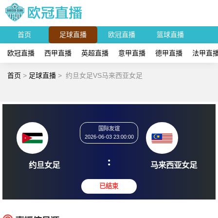
首页
足球直播
欧冠直播
篮球直播
欧冠直播
西甲直播
英超直播
意甲直播
德甲直播
法甲直
首页
>
足球直播
>
约旦女足VS马来西亚女足
国际友谊
2026-06-03 23:00:00
:
约旦女足
马来西