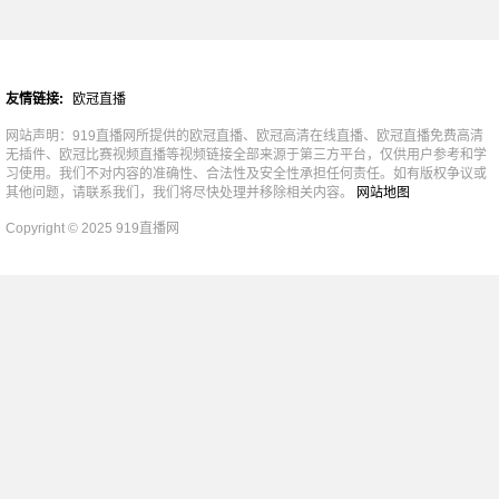
友情链接:
欧冠直播
网站声明：919直播网所提供的欧冠直播、欧冠高清在线直播、欧冠直播免费高清
无插件、欧冠比赛视频直播等视频链接全部来源于第三方平台，仅供用户参考和学
习使用。我们不对内容的准确性、合法性及安全性承担任何责任。如有版权争议或
其他问题，请联系我们，我们将尽快处理并移除相关内容。
网站地图
Copyright © 2025 919直播网