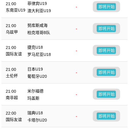
菲律宾U19
21:00
-
即将开始
东南亚U19
澳大利亚U19
努库斯咸海
21:00
-
即将开始
乌兹甲
柏克塔哥B队
捷克U18
21:00
-
即将开始
国际友谊
罗马尼亚U18
日本U19
21:00
-
即将开始
土伦杯
葡萄牙U20
米尔福德
21:00
-
即将开始
南非超
玛盖斯
瑞典U18
22:00
-
即将开始
国际友谊
卡塔尔U20