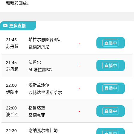
和精彩回放。
更多直播
希拉尔恩图曼B队
21:45
-
直播中
苏丹超
瓦德迈丹尼
法希尔
21:45
-
直播中
苏丹超
AL法拉赫SC
埃斯兰沙尔
22:00
-
直播中
伊朗甲
沙赫达里诺斯哈尔
格鲁达兹
22:00
-
直播中
波兰乙
桑德克亚
谢纳瓦尔格什姆
22:30
-
直播中