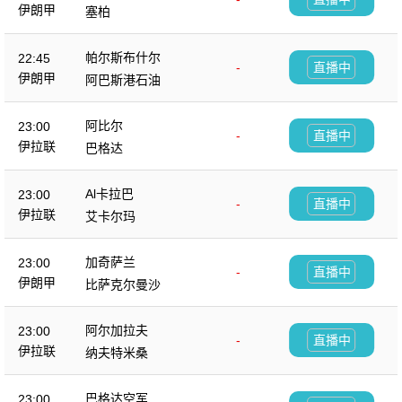
伊朗甲
塞柏
帕尔斯布什尔
22:45
-
直播中
伊朗甲
阿巴斯港石油
阿比尔
23:00
-
直播中
伊拉联
巴格达
Al卡拉巴
23:00
-
直播中
伊拉联
艾卡尔玛
加奇萨兰
23:00
-
直播中
伊朗甲
比萨克尔曼沙
阿尔加拉夫
23:00
-
直播中
伊拉联
纳夫特米桑
巴格达空军
23:00