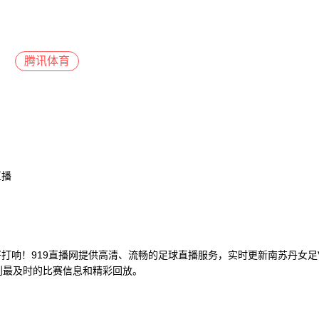
腾讯体育
直播
将打响！919直播网提供高清、流畅的足球直播服务，实时更新南苏丹女足
到最及时的比赛信息和精彩回放。