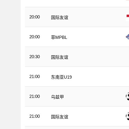
20:00
国际友谊
20:00
菲MPBL
20:30
国际友谊
21:00
东南亚U19
21:00
乌兹甲
21:00
国际友谊