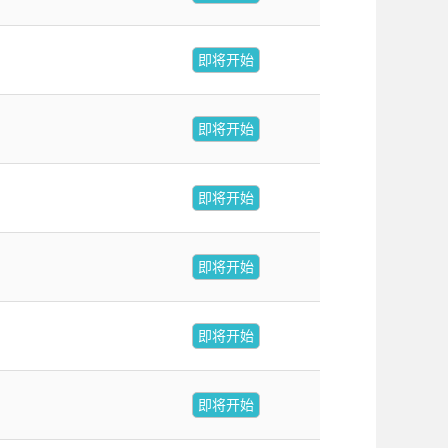
即将开始
即将开始
即将开始
即将开始
即将开始
即将开始