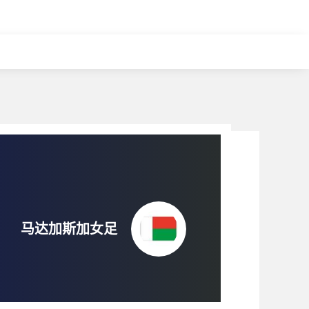
马达加斯加女足