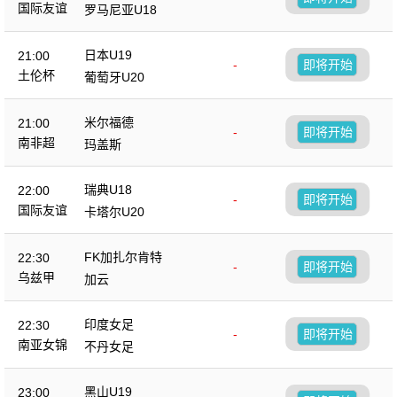
国际友谊
罗马尼亚U18
日本U19
21:00
-
即将开始
土伦杯
葡萄牙U20
米尔福德
21:00
-
即将开始
南非超
玛盖斯
瑞典U18
22:00
-
即将开始
国际友谊
卡塔尔U20
FK加扎尔肯特
22:30
-
即将开始
乌兹甲
加云
印度女足
22:30
-
即将开始
南亚女锦
不丹女足
黑山U19
23:00