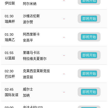
-
即将开始
伊拉联
阿尔米纳
沙维达伦斯
01:30
-
即将开始
瑞典杯
波尔赞
阿西里斯卡
01:30
-
即将开始
瑞典乙
安高平
里雄马卡比
01:55
-
即将开始
以篮超
特拉维夫夏普尔
克莱西亚莱斯竞技
02:30
-
即将开始
巴拉杯
迪亚兹
威尔士
02:45
-
即将开始
国际友谊
加纳
辛达卡拉U23
03:00