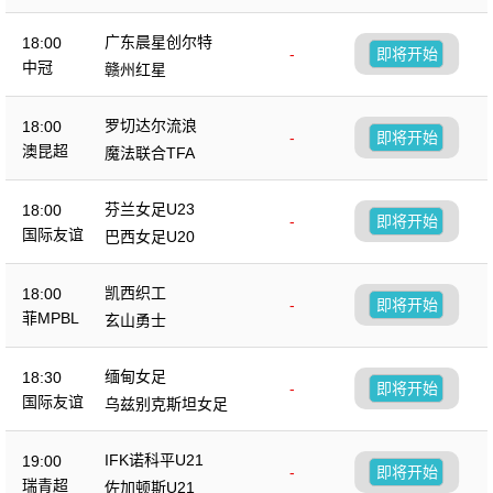
广东晨星创尔特
18:00
-
即将开始
中冠
赣州红星
罗切达尔流浪
18:00
-
即将开始
澳昆超
魔法联合TFA
芬兰女足U23
18:00
-
即将开始
国际友谊
巴西女足U20
凯西织工
18:00
-
即将开始
菲MPBL
玄山勇士
缅甸女足
18:30
-
即将开始
国际友谊
乌兹别克斯坦女足
IFK诺科平U21
19:00
-
即将开始
瑞青超
佐加顿斯U21