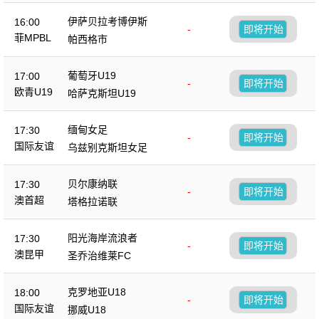
伊萨贝拉考博伊斯
16:00
-
即将开始
菲MPBL
帕西格市
葡萄牙U19
17:00
-
即将开始
欧青U19
哈萨克斯坦U19
缅甸女足
17:30
-
即将开始
国际友谊
乌兹别克斯坦女足
贝尔康纳联
17:30
-
即将开始
澳首超
塔格拉诺联
阳光海岸流浪者
17:30
-
即将开始
澳昆甲
圣乔治维莱FC
克罗地亚U18
18:00
-
即将开始
国际友谊
挪威U18