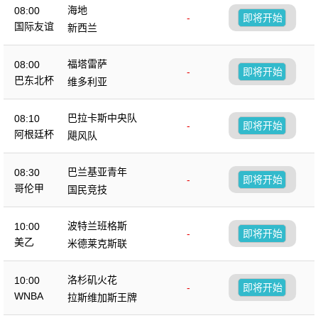
海地
08:00
-
即将开始
国际友谊
新西兰
福塔雷萨
08:00
-
即将开始
巴东北杯
维多利亚
巴拉卡斯中央队
08:10
-
即将开始
阿根廷杯
飓风队
巴兰基亚青年
08:30
-
即将开始
哥伦甲
国民竞技
波特兰班格斯
10:00
-
即将开始
美乙
米德莱克斯联
洛杉矶火花
10:00
-
即将开始
WNBA
拉斯维加斯王牌