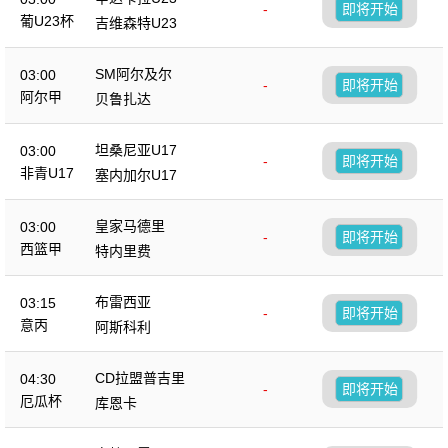
-
即将开始
葡U23杯
吉维森特U23
SM阿尔及尔
03:00
-
即将开始
阿尔甲
贝鲁扎达
坦桑尼亚U17
03:00
-
即将开始
非青U17
塞内加尔U17
皇家马德里
03:00
-
即将开始
西篮甲
特内里费
布雷西亚
03:15
-
即将开始
意丙
阿斯科利
CD拉盟普吉里
04:30
-
即将开始
厄瓜杯
库恩卡