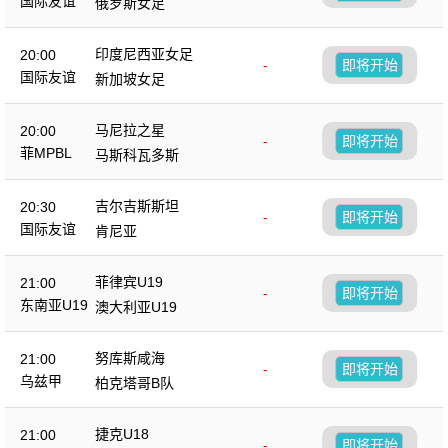
国际友谊
俄罗斯女足
印度尼西亚女足
20:00
-
即将开始
国际友谊
新加坡女足
马尼拉之星
20:00
-
即将开始
菲MPBL
马斯科瓦多斯
吉尔吉斯斯坦
20:30
-
即将开始
国际友谊
肯尼亚
菲律宾U19
21:00
-
即将开始
东南亚U19
澳大利亚U19
努库斯咸海
21:00
-
即将开始
乌兹甲
柏克塔哥B队
捷克U18
21:00
-
即将开始