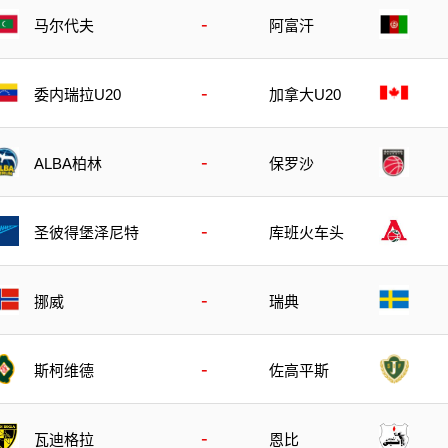
-
马尔代夫
阿富汗
-
委内瑞拉U20
加拿大U20
-
ALBA柏林
保罗沙
-
圣彼得堡泽尼特
库班火车头
-
挪威
瑞典
-
斯柯维德
佐高平斯
-
瓦迪格拉
恩比