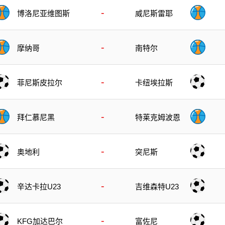
-
博洛尼亚维图斯
威尼斯雷耶
-
摩纳哥
南特尔
-
菲尼斯皮拉尔
卡纽埃拉斯
-
拜仁慕尼黑
特莱克姆波恩
-
奥地利
突尼斯
-
辛达卡拉U23
吉维森特U23
-
KFG加达巴尔
富佐尼