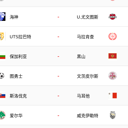
-
海神
U.尤文图斯
-
UTS拉巴特
马拉肯查
-
保加利亚
黑山
-
图勇士
文茨皮尔斯
-
斯洛伐克
马耳他
-
爱尔华
威克伊勒特