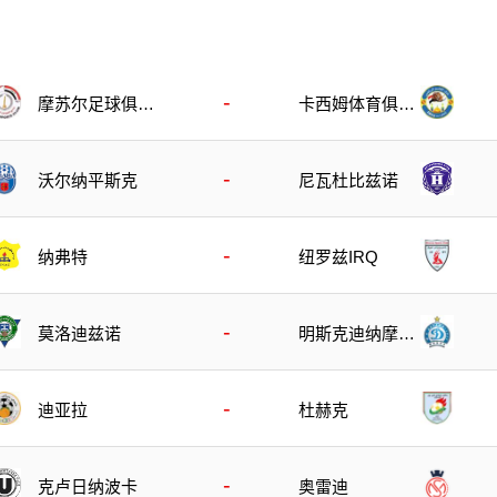
-
摩苏尔足球俱乐
卡西姆体育俱乐
部
部
-
沃尔纳平斯克
尼瓦杜比兹诺
-
纳弗特
纽罗兹IRQ
-
莫洛迪兹诺
明斯克迪纳摩后
备队
-
迪亚拉
杜赫克
-
克卢日纳波卡
奥雷迪