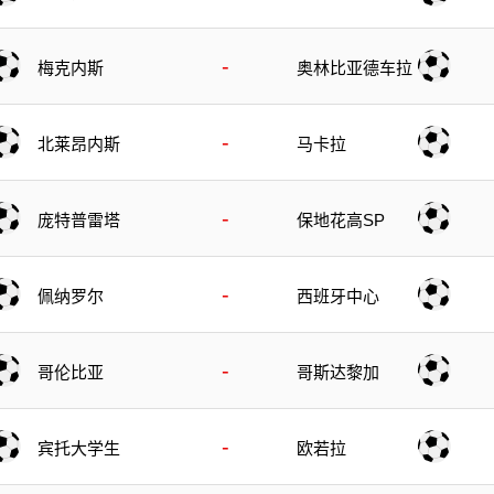
-
梅克内斯
奥林比亚德车拉
-
北莱昂内斯
马卡拉
-
庞特普雷塔
保地花高SP
-
佩纳罗尔
西班牙中心
-
哥伦比亚
哥斯达黎加
-
宾托大学生
欧若拉