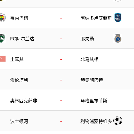
-
费内巴切
阿纳多卢艾菲斯
-
FC阿尔兰达
耶夫勒
-
土耳其
北马其顿
-
沃伦塔利
赫曼施塔特
-
奥林匹克萨非
马格里布菲斯
-
波士顿河
利物浦蒙特维多