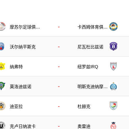
-
摩苏尔足球俱乐
卡西姆体育俱乐
部
部
-
沃尔纳平斯克
尼瓦杜比兹诺
-
纳弗特
纽罗兹IRQ
-
莫洛迪兹诺
明斯克迪纳摩后
备队
-
迪亚拉
杜赫克
-
克卢日纳波卡
奥雷迪