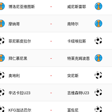
-
博洛尼亚维图斯
威尼斯雷耶
-
摩纳哥
南特尔
-
菲尼斯皮拉尔
卡纽埃拉斯
-
拜仁慕尼黑
特莱克姆波恩
-
奥地利
突尼斯
-
辛达卡拉U23
吉维森特U23
-
KFG加达巴尔
富佐尼