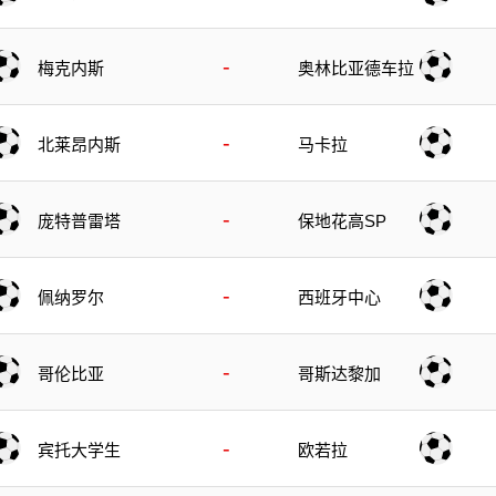
-
梅克内斯
奥林比亚德车拉
-
北莱昂内斯
马卡拉
-
庞特普雷塔
保地花高SP
-
佩纳罗尔
西班牙中心
-
哥伦比亚
哥斯达黎加
-
宾托大学生
欧若拉