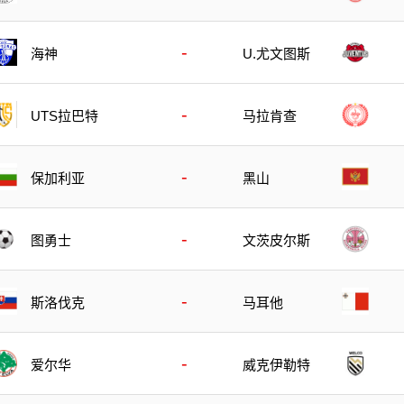
-
海神
U.尤文图斯
-
UTS拉巴特
马拉肯查
-
保加利亚
黑山
-
图勇士
文茨皮尔斯
-
斯洛伐克
马耳他
-
爱尔华
威克伊勒特