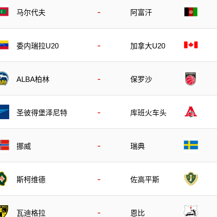
-
马尔代夫
阿富汗
-
委内瑞拉U20
加拿大U20
-
ALBA柏林
保罗沙
-
圣彼得堡泽尼特
库班火车头
-
挪威
瑞典
-
斯柯维德
佐高平斯
-
瓦迪格拉
恩比