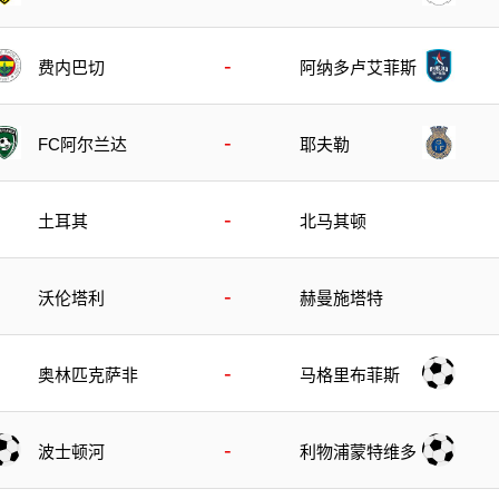
-
费内巴切
阿纳多卢艾菲斯
-
FC阿尔兰达
耶夫勒
-
土耳其
北马其顿
-
沃伦塔利
赫曼施塔特
-
奥林匹克萨非
马格里布菲斯
-
波士顿河
利物浦蒙特维多