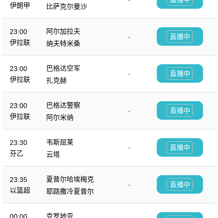
伊朗甲
比萨克尔曼沙
阿尔加拉夫
23:00
-
直播中
伊拉联
纳夫特米桑
巴格达空军
23:00
-
直播中
伊拉联
扎克赫
巴格达警察
23:00
-
直播中
伊拉联
阿尔米纳
韦斯屈莱
23:30
-
直播中
芬乙
云塔
夏普尔哈埃梅克
23:35
-
直播中
以篮超
耶路撒冷夏普尔
克罗地亚
00:00