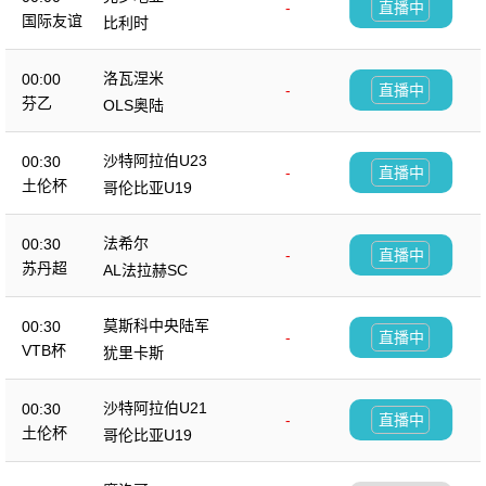
-
直播中
国际友谊
比利时
洛瓦涅米
00:00
-
直播中
芬乙
OLS奥陆
沙特阿拉伯U23
00:30
-
直播中
土伦杯
哥伦比亚U19
法希尔
00:30
-
直播中
苏丹超
AL法拉赫SC
莫斯科中央陆军
00:30
-
直播中
VTB杯
犹里卡斯
沙特阿拉伯U21
00:30
-
直播中
土伦杯
哥伦比亚U19