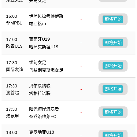
关岛女足
伊萨贝拉考博伊斯
16:00
-
即将开始
菲MPBL
帕西格市
葡萄牙U19
17:00
-
即将开始
欧青U19
哈萨克斯坦U19
缅甸女足
17:30
-
即将开始
国际友谊
乌兹别克斯坦女足
贝尔康纳联
17:30
-
即将开始
澳首超
塔格拉诺联
阳光海岸流浪者
17:30
-
即将开始
澳昆甲
圣乔治维莱FC
克罗地亚U18
18:00
-
即将开始