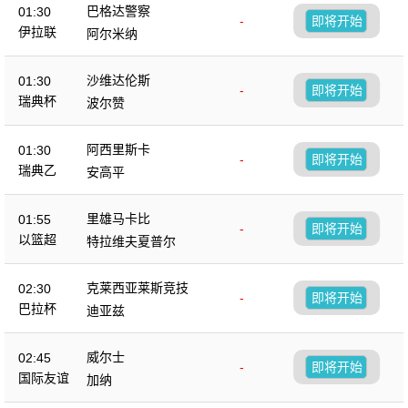
巴格达警察
01:30
-
即将开始
伊拉联
阿尔米纳
沙维达伦斯
01:30
-
即将开始
瑞典杯
波尔赞
阿西里斯卡
01:30
-
即将开始
瑞典乙
安高平
里雄马卡比
01:55
-
即将开始
以篮超
特拉维夫夏普尔
克莱西亚莱斯竞技
02:30
-
即将开始
巴拉杯
迪亚兹
威尔士
02:45
-
即将开始
国际友谊
加纳