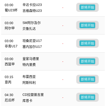
辛达卡拉U23
03:00
-
即将开始
葡U23杯
吉维森特U23
SM阿尔及尔
03:00
-
即将开始
阿尔甲
贝鲁扎达
坦桑尼亚U17
03:00
-
即将开始
非青U17
塞内加尔U17
皇家马德里
03:00
-
即将开始
西篮甲
特内里费
布雷西亚
03:15
-
即将开始
意丙
阿斯科利
CD拉盟普吉里
04:30
-
即将开始
厄瓜杯
库恩卡