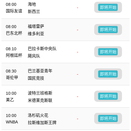
海地
08:00
-
即将开始
国际友谊
新西兰
福塔雷萨
08:00
-
即将开始
巴东北杯
维多利亚
巴拉卡斯中央队
08:10
-
即将开始
阿根廷杯
飓风队
巴兰基亚青年
08:30
-
即将开始
哥伦甲
国民竞技
波特兰班格斯
10:00
-
即将开始
美乙
米德莱克斯联
洛杉矶火花
10:00
-
即将开始
WNBA
拉斯维加斯王牌