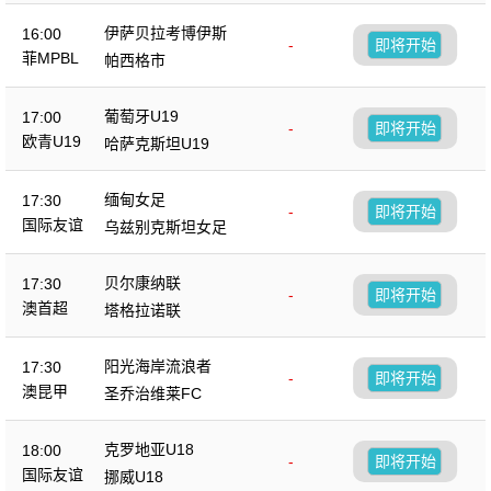
伊萨贝拉考博伊斯
16:00
-
即将开始
菲MPBL
帕西格市
葡萄牙U19
17:00
-
即将开始
欧青U19
哈萨克斯坦U19
缅甸女足
17:30
-
即将开始
国际友谊
乌兹别克斯坦女足
贝尔康纳联
17:30
-
即将开始
澳首超
塔格拉诺联
阳光海岸流浪者
17:30
-
即将开始
澳昆甲
圣乔治维莱FC
克罗地亚U18
18:00
-
即将开始
国际友谊
挪威U18