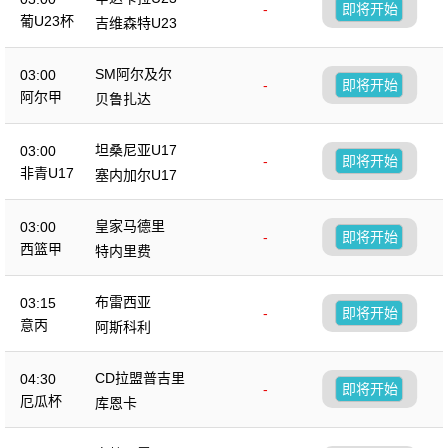
-
即将开始
葡U23杯
吉维森特U23
SM阿尔及尔
03:00
-
即将开始
阿尔甲
贝鲁扎达
坦桑尼亚U17
03:00
-
即将开始
非青U17
塞内加尔U17
皇家马德里
03:00
-
即将开始
西篮甲
特内里费
布雷西亚
03:15
-
即将开始
意丙
阿斯科利
CD拉盟普吉里
04:30
-
即将开始
厄瓜杯
库恩卡