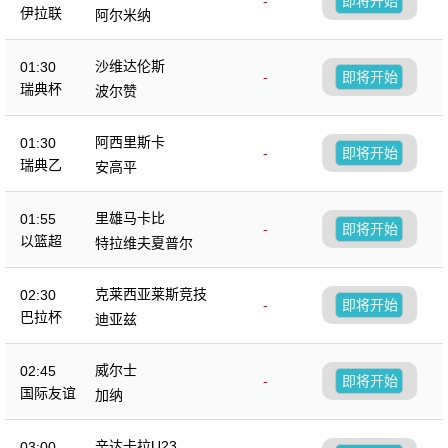
-
即将开始
伊拉联
阿尔米纳
沙维达伦斯
01:30
-
即将开始
瑞典杯
波尔赞
阿西里斯卡
01:30
-
即将开始
瑞典乙
安高平
里雄马卡比
01:55
-
即将开始
以篮超
特拉维夫夏普尔
克莱西亚莱斯竞技
02:30
-
即将开始
巴拉杯
迪亚兹
威尔士
02:45
-
即将开始
国际友谊
加纳
辛达卡拉U23
03:00