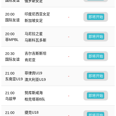
国际友谊
俄罗斯女足
印度尼西亚女足
20:00
-
即将开始
国际友谊
新加坡女足
马尼拉之星
20:00
-
即将开始
菲MPBL
马斯科瓦多斯
吉尔吉斯斯坦
20:30
-
即将开始
国际友谊
肯尼亚
菲律宾U19
21:00
-
即将开始
东南亚U19
澳大利亚U19
努库斯咸海
21:00
-
即将开始
乌兹甲
柏克塔哥B队
捷克U18
21:00
-
即将开始