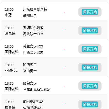
广东晨星创尔特
18:00
-
即将开始
中冠
赣州红星
罗切达尔流浪
18:00
-
即将开始
澳昆超
魔法联合TFA
芬兰女足U23
18:00
-
即将开始
国际友谊
巴西女足U20
凯西织工
18:00
-
即将开始
菲MPBL
玄山勇士
缅甸女足
18:30
-
即将开始
国际友谊
乌兹别克斯坦女足
IFK诺科平U21
19:00
-
即将开始
瑞青超
佐加顿斯U21