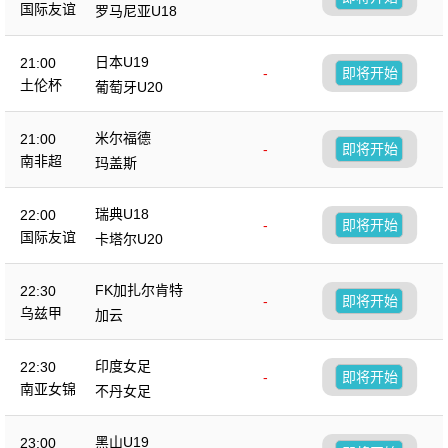
国际友谊
罗马尼亚U18
日本U19
21:00
-
即将开始
土伦杯
葡萄牙U20
米尔福德
21:00
-
即将开始
南非超
玛盖斯
瑞典U18
22:00
-
即将开始
国际友谊
卡塔尔U20
FK加扎尔肯特
22:30
-
即将开始
乌兹甲
加云
印度女足
22:30
-
即将开始
南亚女锦
不丹女足
黑山U19
23:00