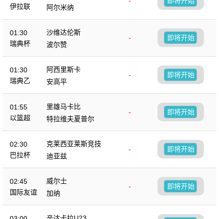
-
即将开始
伊拉联
阿尔米纳
沙维达伦斯
01:30
-
即将开始
瑞典杯
波尔赞
阿西里斯卡
01:30
-
即将开始
瑞典乙
安高平
里雄马卡比
01:55
-
即将开始
以篮超
特拉维夫夏普尔
克莱西亚莱斯竞技
02:30
-
即将开始
巴拉杯
迪亚兹
威尔士
02:45
-
即将开始
国际友谊
加纳
辛达卡拉U23
03:00