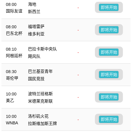
海地
08:00
-
即将开始
国际友谊
新西兰
福塔雷萨
08:00
-
即将开始
巴东北杯
维多利亚
巴拉卡斯中央队
08:10
-
即将开始
阿根廷杯
飓风队
巴兰基亚青年
08:30
-
即将开始
哥伦甲
国民竞技
波特兰班格斯
10:00
-
即将开始
美乙
米德莱克斯联
洛杉矶火花
10:00
-
即将开始
WNBA
拉斯维加斯王牌