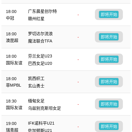
广东晨星创尔特
18:00
-
即将开始
中冠
赣州红星
罗切达尔流浪
18:00
-
即将开始
澳昆超
魔法联合TFA
芬兰女足U23
18:00
-
即将开始
国际友谊
巴西女足U20
凯西织工
18:00
-
即将开始
菲MPBL
玄山勇士
缅甸女足
18:30
-
即将开始
国际友谊
乌兹别克斯坦女足
IFK诺科平U21
19:00
-
即将开始
瑞青超
佐加顿斯U21