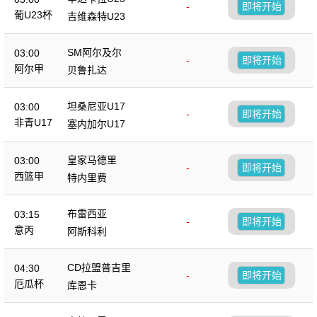
-
即将开始
葡U23杯
吉维森特U23
SM阿尔及尔
03:00
-
即将开始
阿尔甲
贝鲁扎达
坦桑尼亚U17
03:00
-
即将开始
非青U17
塞内加尔U17
皇家马德里
03:00
-
即将开始
西篮甲
特内里费
布雷西亚
03:15
-
即将开始
意丙
阿斯科利
CD拉盟普吉里
04:30
-
即将开始
厄瓜杯
库恩卡