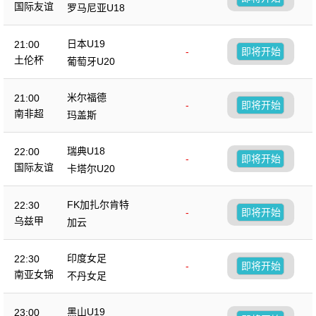
国际友谊
罗马尼亚U18
日本U19
21:00
-
即将开始
土伦杯
葡萄牙U20
米尔福德
21:00
-
即将开始
南非超
玛盖斯
瑞典U18
22:00
-
即将开始
国际友谊
卡塔尔U20
FK加扎尔肯特
22:30
-
即将开始
乌兹甲
加云
印度女足
22:30
-
即将开始
南亚女锦
不丹女足
黑山U19
23:00