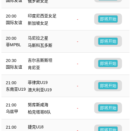
国际友谊
俄罗斯女足
印度尼西亚女足
20:00
-
即将开始
国际友谊
新加坡女足
马尼拉之星
20:00
-
即将开始
菲MPBL
马斯科瓦多斯
吉尔吉斯斯坦
20:30
-
即将开始
国际友谊
肯尼亚
菲律宾U19
21:00
-
即将开始
东南亚U19
澳大利亚U19
努库斯咸海
21:00
-
即将开始
乌兹甲
柏克塔哥B队
捷克U18
21:00
-
即将开始