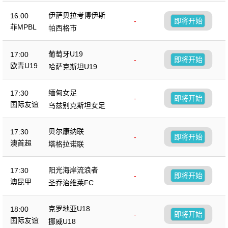
伊萨贝拉考博伊斯
16:00
-
即将开始
菲MPBL
帕西格市
葡萄牙U19
17:00
-
即将开始
欧青U19
哈萨克斯坦U19
缅甸女足
17:30
-
即将开始
国际友谊
乌兹别克斯坦女足
贝尔康纳联
17:30
-
即将开始
澳首超
塔格拉诺联
阳光海岸流浪者
17:30
-
即将开始
澳昆甲
圣乔治维莱FC
克罗地亚U18
18:00
-
即将开始
国际友谊
挪威U18