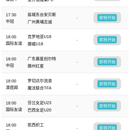
盐城东台安贝斯
17:30
-
即将开始
中冠
广州黄埔志诚
克罗地亚U18
18:00
-
即将开始
国际友谊
挪威U18
广东晨星创尔特
18:00
-
即将开始
中冠
赣州红星
罗切达尔流浪
18:00
-
即将开始
澳昆超
魔法联合TFA
芬兰女足U23
18:00
-
即将开始
国际友谊
巴西女足U20
凯西织工
18:00
-
即将开始