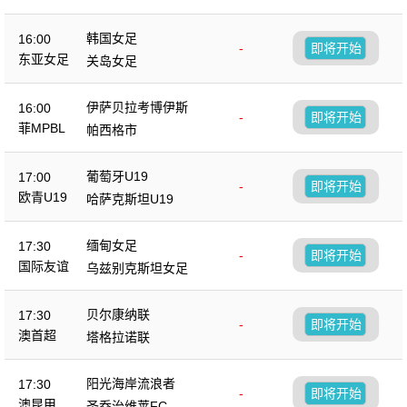
韩国女足
16:00
-
即将开始
东亚女足
关岛女足
伊萨贝拉考博伊斯
16:00
-
即将开始
菲MPBL
帕西格市
葡萄牙U19
17:00
-
即将开始
欧青U19
哈萨克斯坦U19
缅甸女足
17:30
-
即将开始
国际友谊
乌兹别克斯坦女足
贝尔康纳联
17:30
-
即将开始
澳首超
塔格拉诺联
阳光海岸流浪者
17:30
-
即将开始
澳昆甲
圣乔治维莱FC