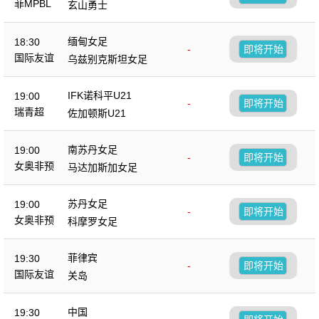
菲MPBL
玄山勇士
缅甸女足
18:30
-
即将开始
国际友谊
乌兹别克斯坦女足
IFK诺科平U21
19:00
-
即将开始
瑞青超
佐加顿斯U21
南苏丹女足
19:00
-
即将开始
女奥非预
马达加斯加女足
苏丹女足
19:00
-
即将开始
女奥非预
科摩罗女足
菲律宾
19:30
-
即将开始
国际友谊
关岛
中国
19:30