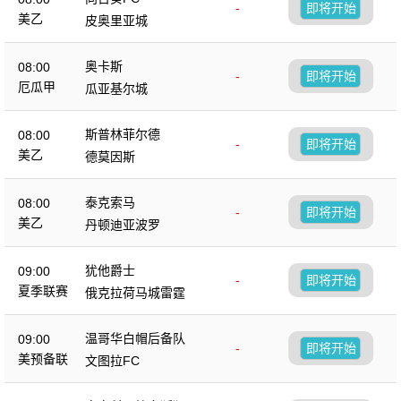
-
即将开始
美乙
皮奥里亚城
奥卡斯
08:00
-
即将开始
厄瓜甲
瓜亚基尔城
斯普林菲尔德
08:00
-
即将开始
美乙
德莫因斯
泰克索马
08:00
-
即将开始
美乙
丹顿迪亚波罗
犹他爵士
09:00
-
即将开始
夏季联赛
俄克拉荷马城雷霆
温哥华白帽后备队
09:00
-
即将开始
美预备联
文图拉FC