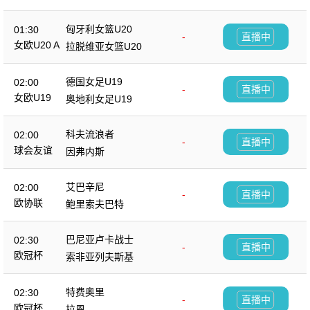
匈牙利女篮U20
01:30
-
直播中
女欧U20 A
拉脱维亚女篮U20
德国女足U19
02:00
-
直播中
女欧U19
奥地利女足U19
科夫流浪者
02:00
-
直播中
球会友谊
因弗内斯
艾巴辛尼
02:00
-
直播中
欧协联
鲍里索夫巴特
巴尼亚卢卡战士
02:30
-
直播中
欧冠杯
索非亚列夫斯基
特费奥里
02:30
-
直播中
欧冠杯
拉恩