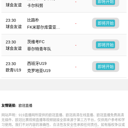
-
即将开始
茨
球会友谊
卡尔科努
比路朴
23:30
-
即将开始
球会友谊
FK米耶尔库雷亚丘
克
茨维考FC
23:30
-
即将开始
球会友谊
菲尔特青年队
西班牙U19
23:30
-
即将开始
欧青U19
克罗地亚U19
友情链接:
欧冠直播
网站声明：919直播网所提供的欧冠直播、欧冠高清在线直播、欧冠直播免费高清
无插件、欧冠比赛视频直播等视频链接全部来源于第三方平台，仅供用户参考和学
习使用。我们不对内容的准确性、合法性及安全性承担任何责任。如有版权争议或