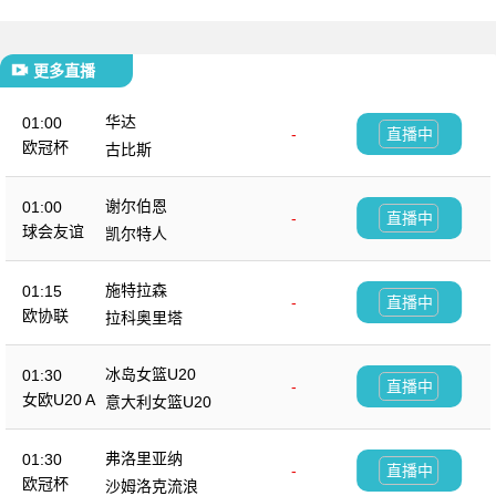
更多直播
华达
01:00
-
直播中
欧冠杯
古比斯
谢尔伯恩
01:00
-
直播中
球会友谊
凯尔特人
施特拉森
01:15
-
直播中
欧协联
拉科奥里塔
冰岛女篮U20
01:30
-
直播中
女欧U20 A
意大利女篮U20
弗洛里亚纳
01:30
-
直播中
欧冠杯
沙姆洛克流浪