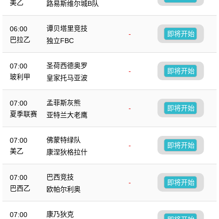
美乙
路易斯维尔城B队
谭贝塔里竞技
06:00
-
即将开始
巴拉乙
独立FBC
圣荷西德奥罗
07:00
-
即将开始
玻利甲
皇家托马亚波
孟菲斯灰熊
07:00
-
即将开始
夏季联赛
亚特兰大老鹰
佛蒙特绿队
07:00
-
即将开始
美乙
康涅狄格拉什
巴西竞技
07:00
-
即将开始
巴西乙
欧帕尔利奥
康乃狄克
07:00