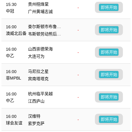
贵州栩烽棠
15:30
-
即将开始
中冠
广州黄埔志诚
查尔斯顿市布鲁斯
16:00
-
即将开始
后备队
澳威北后备
韦斯顿劳动熊后备
队
山西崇德荣海
16:00
-
即将开始
中乙
大连可为
马尼拉之星
16:00
-
即将开始
菲MPBL
宾南塔塔克
杭州临平吴越
16:00
-
即将开始
中乙
江西庐山
汉维特
16:00
-
即将开始
球会友谊
索罗克萨