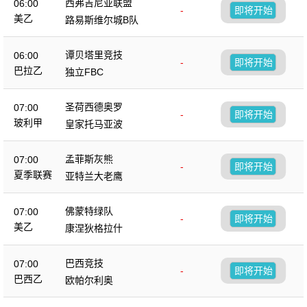
西弗吉尼亚联盟
06:00
-
即将开始
美乙
路易斯维尔城B队
谭贝塔里竞技
06:00
-
即将开始
巴拉乙
独立FBC
圣荷西德奥罗
07:00
-
即将开始
玻利甲
皇家托马亚波
孟菲斯灰熊
07:00
-
即将开始
夏季联赛
亚特兰大老鹰
佛蒙特绿队
07:00
-
即将开始
美乙
康涅狄格拉什
巴西竞技
07:00
-
即将开始
巴西乙
欧帕尔利奥