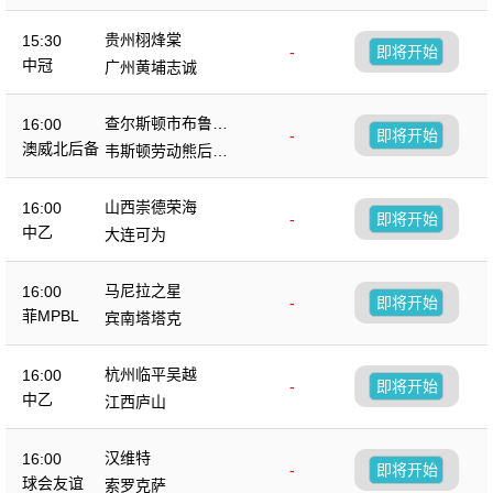
贵州栩烽棠
15:30
-
即将开始
中冠
广州黄埔志诚
查尔斯顿市布鲁斯
16:00
-
即将开始
后备队
澳威北后备
韦斯顿劳动熊后备
队
山西崇德荣海
16:00
-
即将开始
中乙
大连可为
马尼拉之星
16:00
-
即将开始
菲MPBL
宾南塔塔克
杭州临平吴越
16:00
-
即将开始
中乙
江西庐山
汉维特
16:00
-
即将开始
球会友谊
索罗克萨