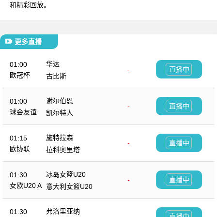
和精彩回放。
更多直播
华达
01:00
-
直播中
欧冠杯
古比斯
谢尔伯恩
01:00
-
直播中
球会友谊
凯尔特人
施特拉森
01:15
-
直播中
欧协联
拉科奥里塔
冰岛女篮U20
01:30
-
直播中
女欧U20 A
意大利女篮U20
弗洛里亚纳
01:30
-
直播中