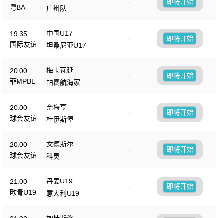
-
即将开始
粤BA
广州队
中国U17
19:35
-
即将开始
国际友谊
坦桑尼亚U17
梅卡瓦延
20:00
-
即将开始
菲MPBL
帕赛航海家
奈梅亨
20:00
-
即将开始
球会友谊
杜伊斯堡
文德斯尔
20:00
-
即将开始
球会友谊
科灵
丹麦U19
21:00
-
即将开始
欧青U19
意大利U19
加特斯洛