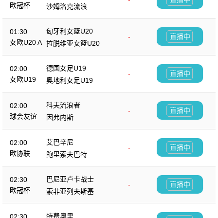
欧冠杯
沙姆洛克流浪
匈牙利女篮U20
01:30
-
直播中
女欧U20 A
拉脱维亚女篮U20
德国女足U19
02:00
-
直播中
女欧U19
奥地利女足U19
科夫流浪者
02:00
-
直播中
球会友谊
因弗内斯
艾巴辛尼
02:00
-
直播中
欧协联
鲍里索夫巴特
巴尼亚卢卡战士
02:30
-
直播中
欧冠杯
索非亚列夫斯基
特费奥里
02:30