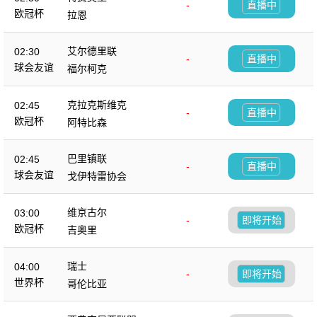
-
直播中
欧冠杯
拉恩
艾尔德里联
02:30
-
直播中
球会友谊
福尔柯克
克拉克斯维克
02:45
-
直播中
欧冠杯
阿特比森
巴里镇联
02:45
-
直播中
球会友谊
戈伊特雷协会
维京古尔
03:00
-
即将开始
欧冠杯
吉奥里
瑞士
04:00
-
即将开始
世界杯
哥伦比亚