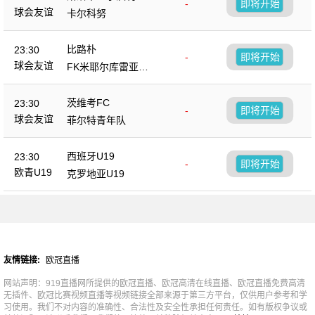
-
即将开始
茨
球会友谊
卡尔科努
比路朴
23:30
-
即将开始
球会友谊
FK米耶尔库雷亚丘
克
茨维考FC
23:30
-
即将开始
球会友谊
菲尔特青年队
西班牙U19
23:30
-
即将开始
欧青U19
克罗地亚U19
友情链接:
欧冠直播
网站声明：919直播网所提供的欧冠直播、欧冠高清在线直播、欧冠直播免费高清
无插件、欧冠比赛视频直播等视频链接全部来源于第三方平台，仅供用户参考和学
习使用。我们不对内容的准确性、合法性及安全性承担任何责任。如有版权争议或