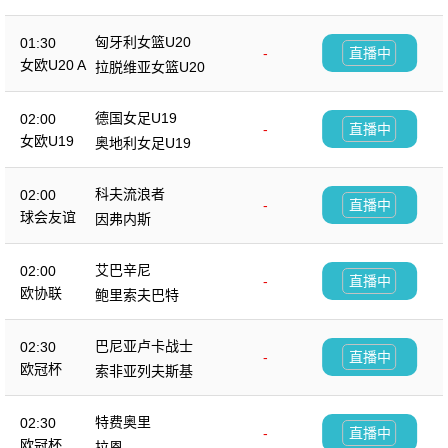
匈牙利女篮U20
01:30
-
直播中
女欧U20 A
拉脱维亚女篮U20
德国女足U19
02:00
-
直播中
女欧U19
奥地利女足U19
科夫流浪者
02:00
-
直播中
球会友谊
因弗内斯
艾巴辛尼
02:00
-
直播中
欧协联
鲍里索夫巴特
巴尼亚卢卡战士
02:30
-
直播中
欧冠杯
索非亚列夫斯基
特费奥里
02:30
-
直播中
欧冠杯
拉恩