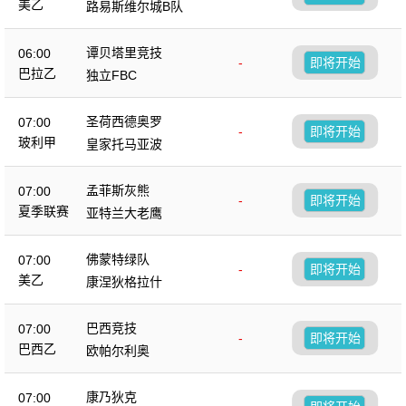
美乙
路易斯维尔城B队
谭贝塔里竞技
06:00
-
即将开始
巴拉乙
独立FBC
圣荷西德奥罗
07:00
-
即将开始
玻利甲
皇家托马亚波
孟菲斯灰熊
07:00
-
即将开始
夏季联赛
亚特兰大老鹰
佛蒙特绿队
07:00
-
即将开始
美乙
康涅狄格拉什
巴西竞技
07:00
-
即将开始
巴西乙
欧帕尔利奥
康乃狄克
07:00