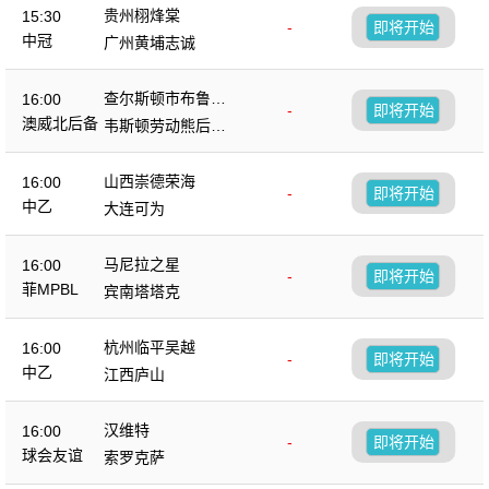
贵州栩烽棠
15:30
-
即将开始
中冠
广州黄埔志诚
查尔斯顿市布鲁斯
16:00
-
即将开始
后备队
澳威北后备
韦斯顿劳动熊后备
队
山西崇德荣海
16:00
-
即将开始
中乙
大连可为
马尼拉之星
16:00
-
即将开始
菲MPBL
宾南塔塔克
杭州临平吴越
16:00
-
即将开始
中乙
江西庐山
汉维特
16:00
-
即将开始
球会友谊
索罗克萨