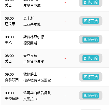
-
即将开始
美乙
皮奥里亚城
奥卡斯
08:00
-
即将开始
厄瓜甲
瓜亚基尔城
斯普林菲尔德
08:00
-
即将开始
美乙
德莫因斯
泰克索马
08:00
-
即将开始
美乙
丹顿迪亚波罗
犹他爵士
09:00
-
即将开始
夏季联赛
俄克拉荷马城雷霆
温哥华白帽后备队
09:00
-
即将开始
美预备联
文图拉FC