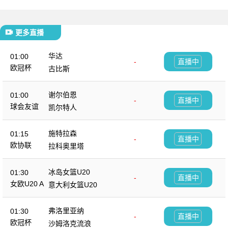
更多直播
华达
01:00
-
直播中
欧冠杯
古比斯
谢尔伯恩
01:00
-
直播中
球会友谊
凯尔特人
施特拉森
01:15
-
直播中
欧协联
拉科奥里塔
冰岛女篮U20
01:30
-
直播中
女欧U20 A
意大利女篮U20
弗洛里亚纳
01:30
-
直播中
欧冠杯
沙姆洛克流浪