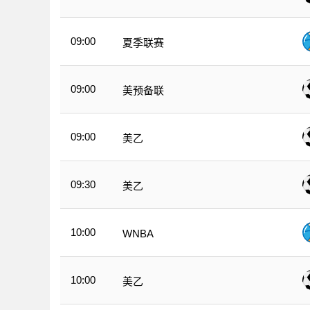
09:00
夏季联赛
09:00
美预备联
09:00
美乙
09:30
美乙
10:00
WNBA
10:00
美乙