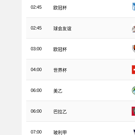
02:45
欧冠杯
02:45
球会友谊
03:00
欧冠杯
04:00
世界杯
06:00
美乙
06:00
巴拉乙
07:00
玻利甲