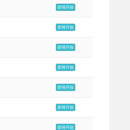
即将开始
即将开始
即将开始
即将开始
即将开始
即将开始
即将开始