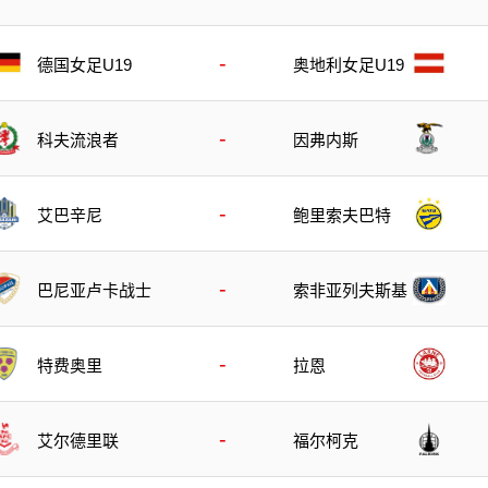
0
-
德国女足U19
奥地利女足U19
-
科夫流浪者
因弗内斯
-
艾巴辛尼
鲍里索夫巴特
-
巴尼亚卢卡战士
索非亚列夫斯基
-
特费奥里
拉恩
-
艾尔德里联
福尔柯克