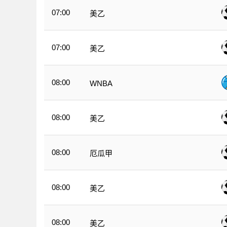
07:00
美乙
07:00
美乙
08:00
WNBA
08:00
美乙
08:00
厄瓜甲
08:00
美乙
08:00
美乙