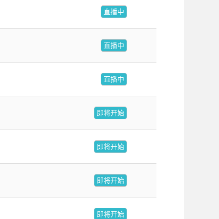
直播中
直播中
直播中
即将开始
即将开始
即将开始
即将开始