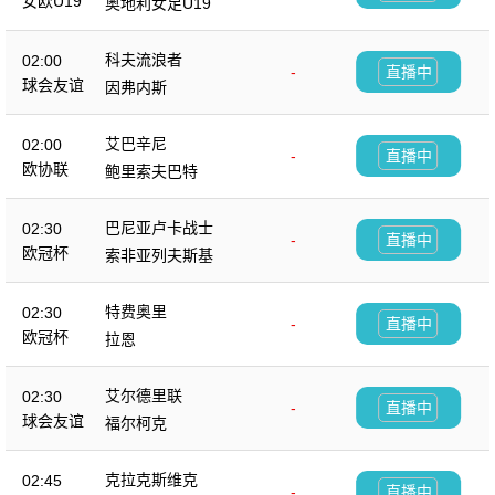
女欧U19
奥地利女足U19
科夫流浪者
02:00
-
直播中
球会友谊
因弗内斯
艾巴辛尼
02:00
-
直播中
欧协联
鲍里索夫巴特
巴尼亚卢卡战士
02:30
-
直播中
欧冠杯
索非亚列夫斯基
特费奥里
02:30
-
直播中
欧冠杯
拉恩
艾尔德里联
02:30
-
直播中
球会友谊
福尔柯克
克拉克斯维克
02:45
-
直播中