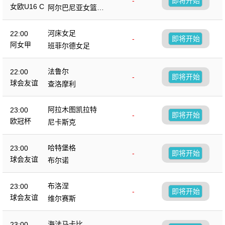
-
即将开始
女欧U16 C
阿尔巴尼亚女篮U1
6
河床女足
22:00
-
即将开始
阿女甲
班菲尔德女足
法鲁尔
22:00
-
即将开始
球会友谊
查洛摩利
阿拉木图凯拉特
23:00
-
即将开始
欧冠杯
尼卡斯克
哈特堡格
23:00
-
即将开始
球会友谊
布尔诺
布洛涅
23:00
-
即将开始
球会友谊
维尔赛斯
海法马卡比
23:00