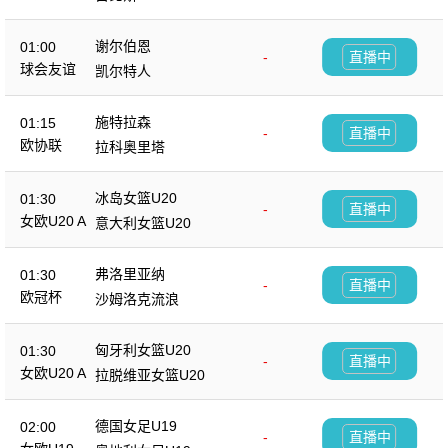
谢尔伯恩
01:00
-
直播中
球会友谊
凯尔特人
施特拉森
01:15
-
直播中
欧协联
拉科奥里塔
冰岛女篮U20
01:30
-
直播中
女欧U20 A
意大利女篮U20
弗洛里亚纳
01:30
-
直播中
欧冠杯
沙姆洛克流浪
匈牙利女篮U20
01:30
-
直播中
女欧U20 A
拉脱维亚女篮U20
德国女足U19
02:00
-
直播中