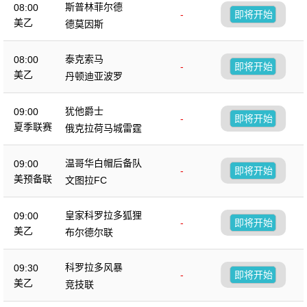
斯普林菲尔德
08:00
-
即将开始
美乙
德莫因斯
泰克索马
08:00
-
即将开始
美乙
丹顿迪亚波罗
犹他爵士
09:00
-
即将开始
夏季联赛
俄克拉荷马城雷霆
温哥华白帽后备队
09:00
-
即将开始
美预备联
文图拉FC
皇家科罗拉多狐狸
09:00
-
即将开始
美乙
布尔德尔联
科罗拉多风暴
09:30
-
即将开始
美乙
竞技联