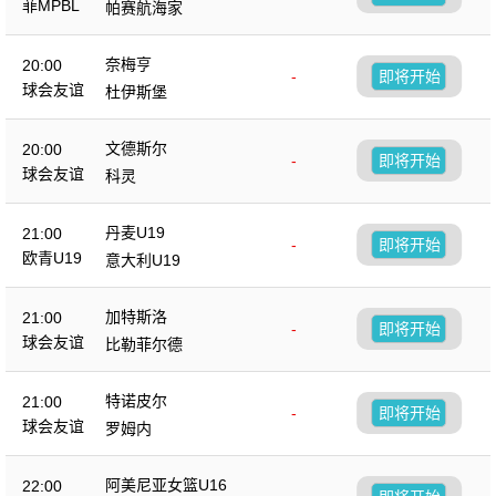
菲MPBL
帕赛航海家
奈梅亨
20:00
-
即将开始
球会友谊
杜伊斯堡
文德斯尔
20:00
-
即将开始
球会友谊
科灵
丹麦U19
21:00
-
即将开始
欧青U19
意大利U19
加特斯洛
21:00
-
即将开始
球会友谊
比勒菲尔德
特诺皮尔
21:00
-
即将开始
球会友谊
罗姆内
阿美尼亚女篮U16
22:00