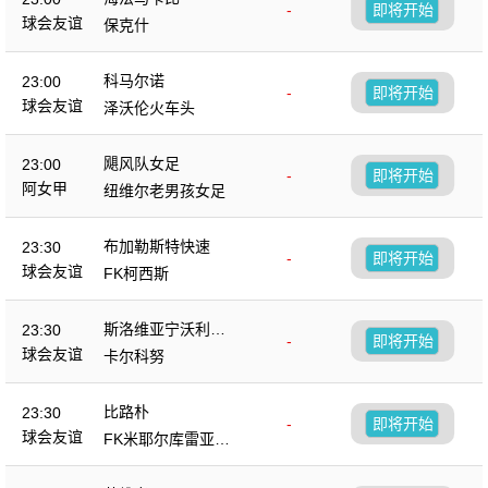
-
即将开始
球会友谊
保克什
科马尔诺
23:00
-
即将开始
球会友谊
泽沃伦火车头
飓风队女足
23:00
-
即将开始
阿女甲
纽维尔老男孩女足
布加勒斯特快速
23:30
-
即将开始
球会友谊
FK柯西斯
斯洛维亚宁沃利博
23:30
-
即将开始
茨
球会友谊
卡尔科努
比路朴
23:30
-
即将开始
球会友谊
FK米耶尔库雷亚丘
克