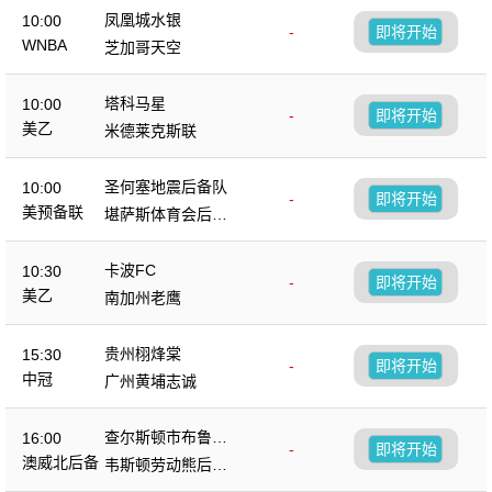
凤凰城水银
10:00
-
即将开始
WNBA
芝加哥天空
塔科马星
10:00
-
即将开始
美乙
米德莱克斯联
圣何塞地震后备队
10:00
-
即将开始
美预备联
堪萨斯体育会后备
队
卡波FC
10:30
-
即将开始
美乙
南加州老鹰
贵州栩烽棠
15:30
-
即将开始
中冠
广州黄埔志诚
查尔斯顿市布鲁斯
16:00
-
即将开始
后备队
澳威北后备
韦斯顿劳动熊后备
队