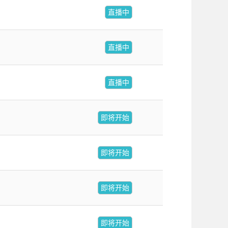
直播中
直播中
直播中
即将开始
即将开始
即将开始
即将开始