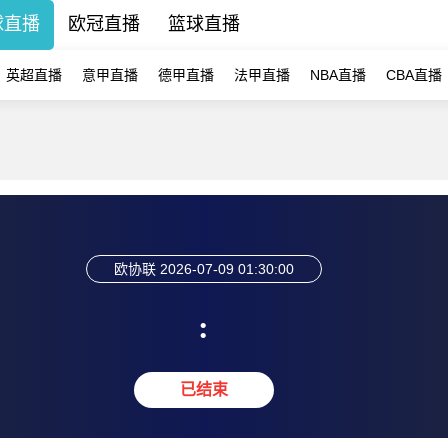
球直播
欧冠直播
篮球直播
英超直播
意甲直播
德甲直播
法甲直播
NBA直播
CBA直播
欧协联
2026-07-09 01:30:00
:
已结束