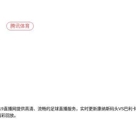
腾讯体育
919直播网提供高清、流畅的足球直播服务，实时更新康纳斯码头VS巴利
精彩回放。