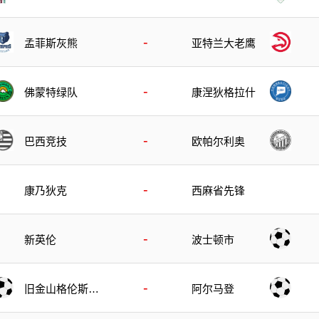
-
孟菲斯灰熊
亚特兰大老鹰
-
佛蒙特绿队
康涅狄格拉什
-
巴西竞技
欧帕尔利奥
-
康乃狄克
西麻省先锋
-
波士顿市
新英伦
-
旧金山格伦斯S
阿尔马登
C