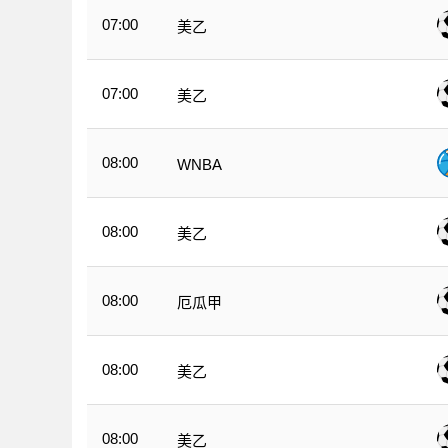
07:00
美乙
07:00
美乙
08:00
WNBA
08:00
美乙
08:00
厄瓜甲
08:00
美乙
08:00
美乙