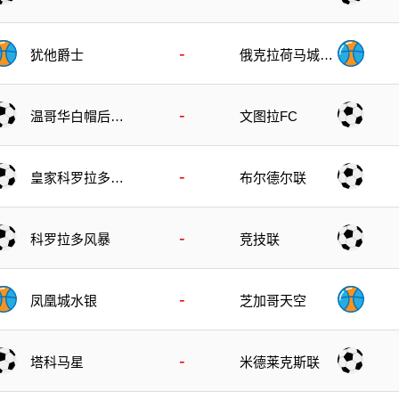
-
犹他爵士
俄克拉荷马城雷
霆
-
温哥华白帽后备
文图拉FC
队
-
皇家科罗拉多狐
布尔德尔联
狸
-
科罗拉多风暴
竞技联
-
凤凰城水银
芝加哥天空
-
塔科马星
米德莱克斯联