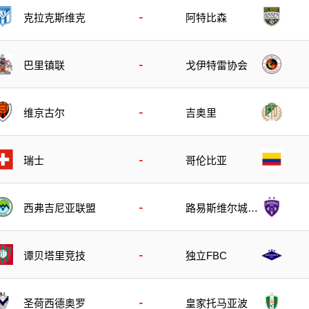
-
克拉克斯维克
阿特比森
-
巴里镇联
戈伊特雷协会
-
维京古尔
吉奥里
-
瑞士
哥伦比亚
-
西弗吉尼亚联盟
路易斯维尔城B
队
-
谭贝塔里竞技
独立FBC
-
圣荷西德奥罗
皇家托马亚波