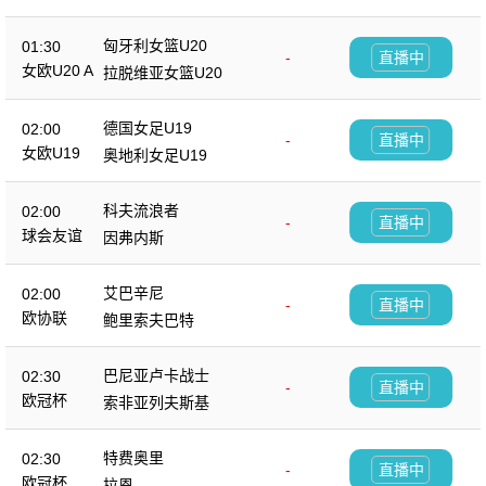
匈牙利女篮U20
01:30
-
直播中
女欧U20 A
拉脱维亚女篮U20
德国女足U19
02:00
-
直播中
女欧U19
奥地利女足U19
科夫流浪者
02:00
-
直播中
球会友谊
因弗内斯
艾巴辛尼
02:00
-
直播中
欧协联
鲍里索夫巴特
巴尼亚卢卡战士
02:30
-
直播中
欧冠杯
索非亚列夫斯基
特费奥里
02:30
-
直播中
欧冠杯
拉恩