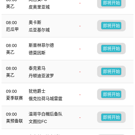
-
即将开始
美乙
皮奥里亚城
奥卡斯
08:00
-
即将开始
厄瓜甲
瓜亚基尔城
斯普林菲尔德
08:00
-
即将开始
美乙
德莫因斯
泰克索马
08:00
-
即将开始
美乙
丹顿迪亚波罗
犹他爵士
09:00
-
即将开始
夏季联赛
俄克拉荷马城雷霆
温哥华白帽后备队
09:00
-
即将开始
美预备联
文图拉FC