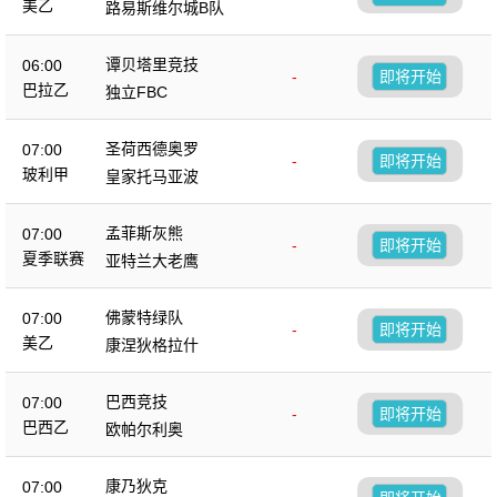
美乙
路易斯维尔城B队
谭贝塔里竞技
06:00
-
即将开始
巴拉乙
独立FBC
圣荷西德奥罗
07:00
-
即将开始
玻利甲
皇家托马亚波
孟菲斯灰熊
07:00
-
即将开始
夏季联赛
亚特兰大老鹰
佛蒙特绿队
07:00
-
即将开始
美乙
康涅狄格拉什
巴西竞技
07:00
-
即将开始
巴西乙
欧帕尔利奥
康乃狄克
07:00