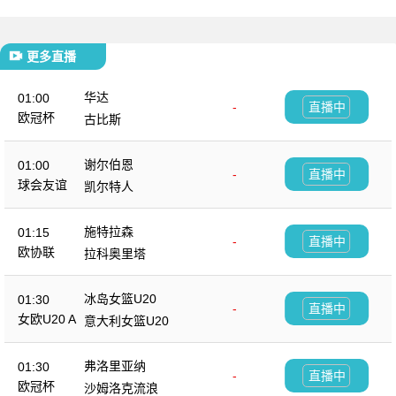
更多直播
华达
01:00
-
直播中
欧冠杯
古比斯
谢尔伯恩
01:00
-
直播中
球会友谊
凯尔特人
施特拉森
01:15
-
直播中
欧协联
拉科奥里塔
冰岛女篮U20
01:30
-
直播中
女欧U20 A
意大利女篮U20
弗洛里亚纳
01:30
-
直播中
欧冠杯
沙姆洛克流浪