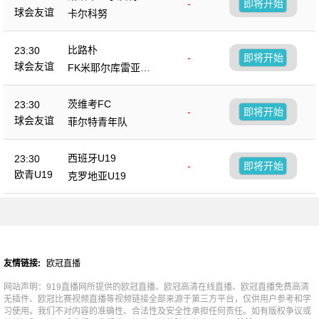
-
即将开始
茨
球会友谊
卡尔科努
比路朴
23:30
-
即将开始
球会友谊
FK米耶尔库雷亚丘
克
茨维考FC
23:30
-
即将开始
球会友谊
菲尔特青年队
西班牙U19
23:30
-
即将开始
欧青U19
克罗地亚U19
友情链接:
欧冠直播
网站声明：919直播网所提供的欧冠直播、欧冠高清在线直播、欧冠直播免费高清
无插件、欧冠比赛视频直播等视频链接全部来源于第三方平台，仅供用户参考和学
习使用。我们不对内容的准确性、合法性及安全性承担任何责任。如有版权争议或