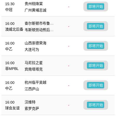
贵州栩烽棠
15:30
-
即将开始
中冠
广州黄埔志诚
查尔斯顿市布鲁斯
16:00
-
即将开始
后备队
澳威北后备
韦斯顿劳动熊后备
队
山西崇德荣海
16:00
-
即将开始
中乙
大连可为
马尼拉之星
16:00
-
即将开始
菲MPBL
宾南塔塔克
杭州临平吴越
16:00
-
即将开始
中乙
江西庐山
汉维特
16:00
-
即将开始
球会友谊
索罗克萨