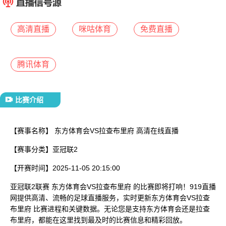
已结束
高清直播
咪咕体育
免费直播
腾讯体育
比赛介绍
【赛事名称】
东方体育会VS拉查布里府 高清在线直播
【赛事分类】
亚冠联2
【开赛时间】
2025-11-05 20:15:00
亚冠联2联赛 东方体育会VS拉查布里府 的比赛即将打响！919直播
网提供高清、流畅的足球直播服务，实时更新东方体育会VS拉查
布里府 比赛进程和关键数据。无论您是支持东方体育会还是拉查
布里府，都能在这里找到最及时的比赛信息和精彩回放。