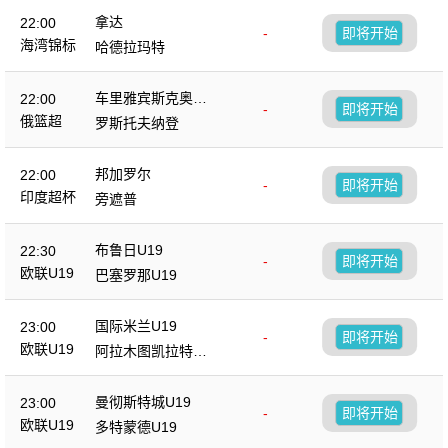
拿达
22:00
-
即将开始
海湾锦标
哈德拉玛特
车里雅宾斯克奥林
22:00
-
即将开始
匹克
俄篮超
罗斯托夫纳登
邦加罗尔
22:00
-
即将开始
印度超杯
旁遮普
布鲁日U19
22:30
-
即将开始
欧联U19
巴塞罗那U19
国际米兰U19
23:00
-
即将开始
欧联U19
阿拉木图凯拉特U1
9
曼彻斯特城U19
23:00
-
即将开始
欧联U19
多特蒙德U19