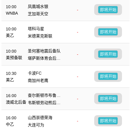
凤凰城水银
10:00
-
即将开始
WNBA
芝加哥天空
塔科马星
10:00
-
即将开始
美乙
米德莱克斯联
圣何塞地震后备队
10:00
-
即将开始
美预备联
堪萨斯体育会后备
队
卡波FC
10:30
-
即将开始
美乙
南加州老鹰
查尔斯顿市布鲁斯
16:00
-
即将开始
后备队
澳威北后备
韦斯顿劳动熊后备
队
山西崇德荣海
16:00
-
即将开始
中乙
大连可为