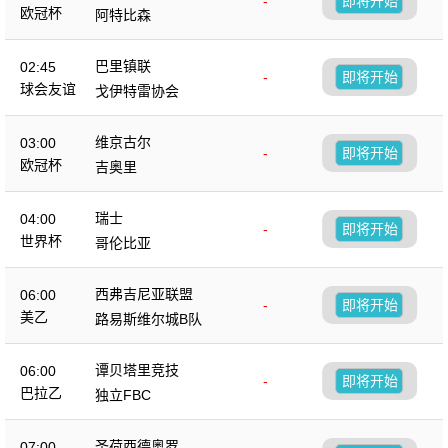
-
即将开始
欧冠杯
阿特比森
巴里镇联
02:45
-
即将开始
球会友谊
戈伊特雷协会
维京古尔
03:00
-
即将开始
欧冠杯
吉奥里
瑞士
04:00
-
即将开始
世界杯
哥伦比亚
西弗吉尼亚联盟
06:00
-
即将开始
美乙
路易斯维尔城B队
谭贝塔里竞技
06:00
-
即将开始
巴拉乙
独立FBC
圣荷西德奥罗
07:00