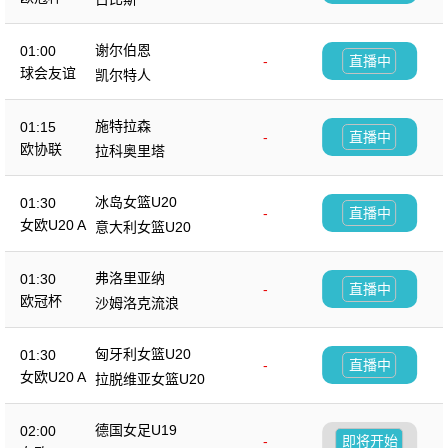
谢尔伯恩
01:00
-
直播中
球会友谊
凯尔特人
施特拉森
01:15
-
直播中
欧协联
拉科奥里塔
冰岛女篮U20
01:30
-
直播中
女欧U20 A
意大利女篮U20
弗洛里亚纳
01:30
-
直播中
欧冠杯
沙姆洛克流浪
匈牙利女篮U20
01:30
-
直播中
女欧U20 A
拉脱维亚女篮U20
德国女足U19
02:00
-
即将开始