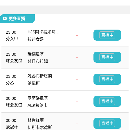
更多直播
HJS阿卡泰米阿女
23:30
-
直播中
足
芬女甲
拉迪女足
瑞德尼基
23:30
-
直播中
球会友谊
普日布拉姆
雅各布斯塔德
23:30
-
直播中
芬乙
纳佩斯
塞萨洛尼基
00:00
-
直播中
球会友谊
AEK拉纳卡
林肯红魔
00:00
-
直播中
欧冠杯
伊斯卡尔德斯