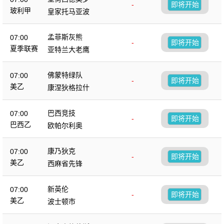
-
即将开始
玻利甲
皇家托马亚波
孟菲斯灰熊
07:00
-
即将开始
夏季联赛
亚特兰大老鹰
佛蒙特绿队
07:00
-
即将开始
美乙
康涅狄格拉什
巴西竞技
07:00
-
即将开始
巴西乙
欧帕尔利奥
康乃狄克
07:00
-
即将开始
美乙
西麻省先锋
新英伦
07:00
-
即将开始
美乙
波士顿市