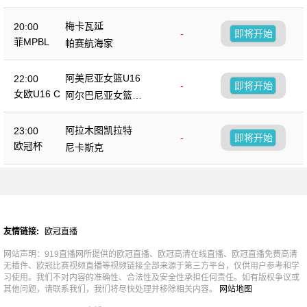
梅卡瓦延
20:00
-
即将开始
菲MPBL
帕赛航海家
阿美尼亚女篮U16
22:00
-
即将开始
女欧U16 C
阿尔巴尼亚女篮U1
6
阿拉木图凯拉特
23:00
-
即将开始
欧冠杯
尼卡斯克
友情链接:
欧冠直播
网站声明：919直播网所提供的欧冠直播、欧冠高清在线直播、欧冠直播免费高清
无插件、欧冠比赛视频直播等视频链接全部来源于第三方平台，仅供用户参考和学
习使用。我们不对内容的准确性、合法性及安全性承担任何责任。如有版权争议或
其他问题，请联系我们，我们将尽快处理并移除相关内容。
网站地图