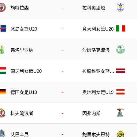
-
施特拉森
拉科奥里塔
-
冰岛女篮U20
意大利女篮U20
-
弗洛里亚纳
沙姆洛克流浪
-
匈牙利女篮U20
拉脱维亚女篮U2
0
-
德国女足U19
奥地利女足U19
-
科夫流浪者
因弗内斯
-
艾巴辛尼
鲍里索夫巴特