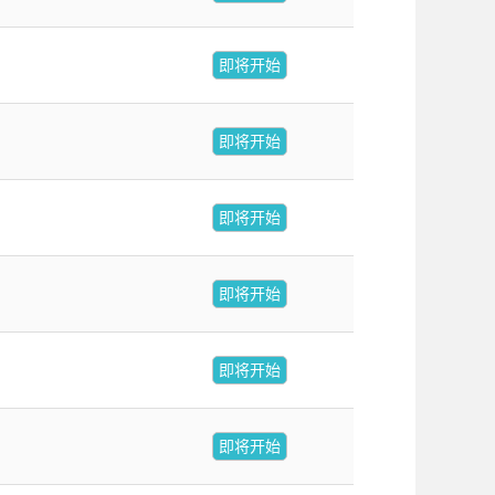
即将开始
即将开始
即将开始
即将开始
即将开始
即将开始