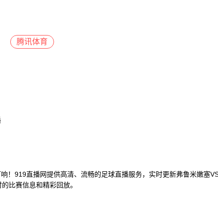
腾讯体育
播
打响！919直播网提供高清、流畅的足球直播服务，实时更新弗鲁米嫩塞V
时的比赛信息和精彩回放。