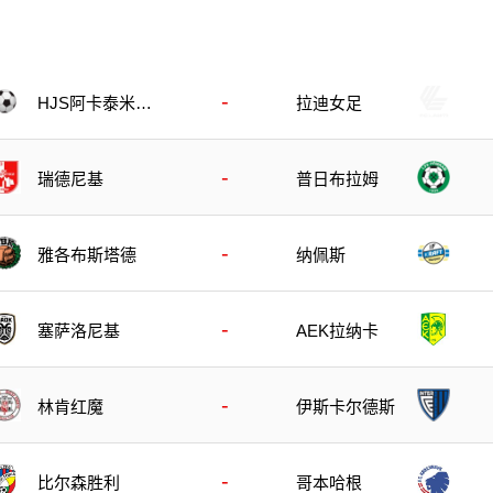
-
HJS阿卡泰米阿
拉迪女足
女足
-
瑞德尼基
普日布拉姆
-
雅各布斯塔德
纳佩斯
-
塞萨洛尼基
AEK拉纳卡
-
林肯红魔
伊斯卡尔德斯
-
比尔森胜利
哥本哈根