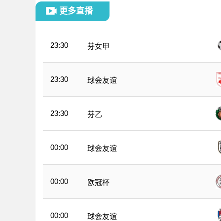
更多直播
23:30
芬女甲
23:30
球会友谊
23:30
芬乙
00:00
球会友谊
00:00
欧冠杯
00:00
球会友谊