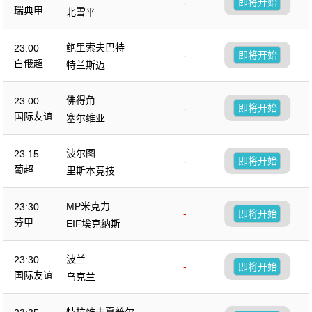
-
即将开始
瑞典甲
北雪平
鲍里索夫巴特
23:00
-
即将开始
白俄超
特兰斯迈
佛得角
23:00
-
即将开始
国际友谊
塞尔维亚
波尔图
23:15
-
即将开始
葡超
里斯本竞技
MP米克力
23:30
-
即将开始
芬甲
EIF埃克纳斯
波兰
23:30
-
即将开始
国际友谊
乌克兰
特拉维夫夏普尔