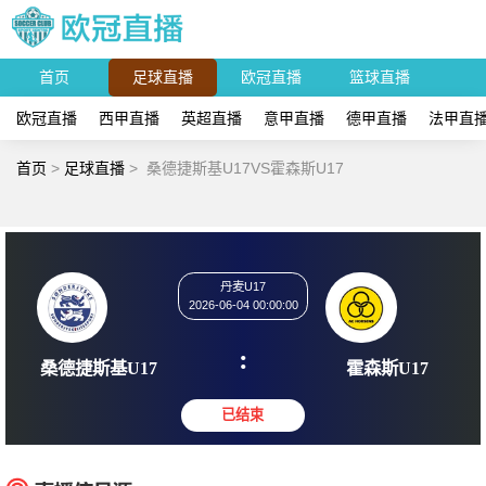
首页
足球直播
欧冠直播
篮球直播
欧冠直播
西甲直播
英超直播
意甲直播
德甲直播
法甲直
首页
>
足球直播
>
桑德捷斯基U17VS霍森斯U17
丹麦U17
2026-06-04 00:00:00
:
桑德捷斯基U17
霍森斯