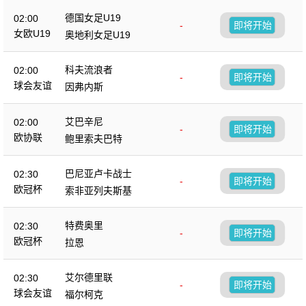
德国女足U19
02:00
-
即将开始
女欧U19
奥地利女足U19
科夫流浪者
02:00
-
即将开始
球会友谊
因弗内斯
艾巴辛尼
02:00
-
即将开始
欧协联
鲍里索夫巴特
巴尼亚卢卡战士
02:30
-
即将开始
欧冠杯
索非亚列夫斯基
特费奥里
02:30
-
即将开始
欧冠杯
拉恩
艾尔德里联
02:30
-
即将开始
球会友谊
福尔柯克