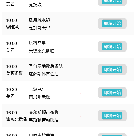
-
即将开始
美乙
竞技联
凤凰城水银
10:00
-
即将开始
WNBA
芝加哥天空
塔科马星
10:00
-
即将开始
美乙
米德莱克斯联
圣何塞地震后备队
10:00
-
即将开始
美预备联
堪萨斯体育会后备
队
卡波FC
10:30
-
即将开始
美乙
南加州老鹰
查尔斯顿市布鲁斯
16:00
-
即将开始
后备队
澳威北后备
韦斯顿劳动熊后备
队
山西崇德荣海
16:00