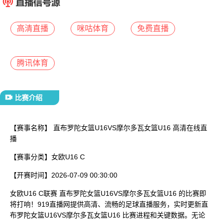
已结束
高清直播
咪咕体育
免费直播
腾讯体育
比赛介绍
【赛事名称】
直布罗陀女篮U16VS摩尔多瓦女篮U16 高清在线直
播
【赛事分类】
女欧U16 C
【开赛时间】
2026-07-09 00:30:00
女欧U16 C联赛 直布罗陀女篮U16VS摩尔多瓦女篮U16 的比赛即
将打响！919直播网提供高清、流畅的足球直播服务，实时更新直
布罗陀女篮U16VS摩尔多瓦女篮U16 比赛进程和关键数据。无论