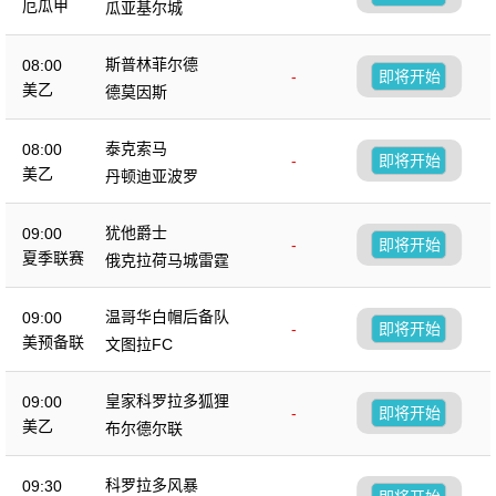
厄瓜甲
瓜亚基尔城
斯普林菲尔德
08:00
-
即将开始
美乙
德莫因斯
泰克索马
08:00
-
即将开始
美乙
丹顿迪亚波罗
犹他爵士
09:00
-
即将开始
夏季联赛
俄克拉荷马城雷霆
温哥华白帽后备队
09:00
-
即将开始
美预备联
文图拉FC
皇家科罗拉多狐狸
09:00
-
即将开始
美乙
布尔德尔联
科罗拉多风暴
09:30