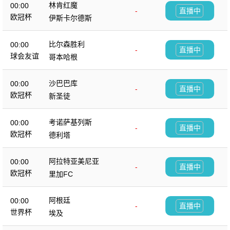
林肯红魔
00:00
-
直播中
欧冠杯
伊斯卡尔德斯
比尔森胜利
00:00
-
直播中
球会友谊
哥本哈根
沙巴巴库
00:00
-
直播中
欧冠杯
新圣徒
考诺萨基列斯
00:00
-
直播中
欧冠杯
德利塔
阿拉特亚美尼亚
00:00
-
直播中
欧冠杯
里加FC
阿根廷
00:00
-
直播中
世界杯
埃及