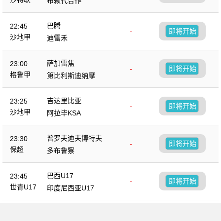
布赖代合作
巴腾
22:45
-
即将开始
沙地甲
迪雷禾
萨加雷焦
23:00
-
即将开始
格鲁甲
第比利斯迪纳摩
吉达里比亚
23:25
-
即将开始
沙地甲
阿拉毕KSA
普罗夫迪夫博特夫
23:30
-
即将开始
保超
多布鲁察
巴西U17
23:45
-
即将开始
世青U17
印度尼西亚U17