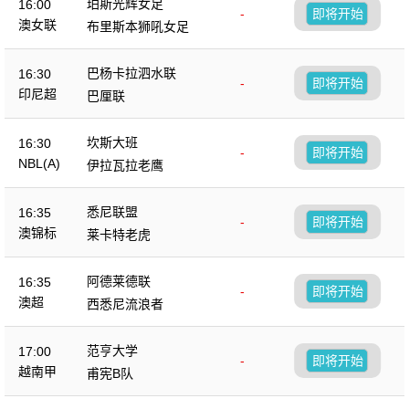
珀斯光辉女足
16:00
-
即将开始
澳女联
布里斯本狮吼女足
巴杨卡拉泗水联
16:30
-
即将开始
印尼超
巴厘联
坎斯大班
16:30
-
即将开始
NBL(A)
伊拉瓦拉老鹰
悉尼联盟
16:35
-
即将开始
澳锦标
莱卡特老虎
阿德莱德联
16:35
-
即将开始
澳超
西悉尼流浪者
范亨大学
17:00
-
即将开始
越南甲
甫宪B队