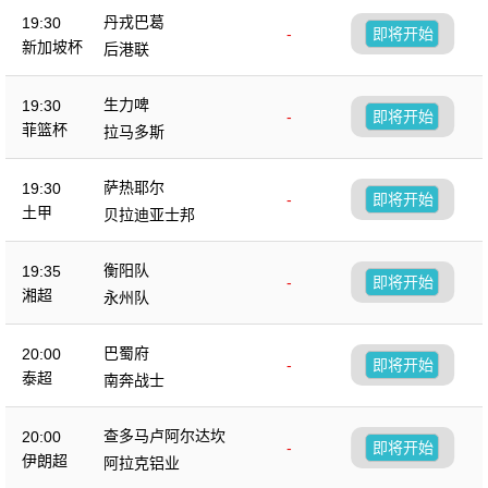
丹戎巴葛
19:30
-
即将开始
新加坡杯
后港联
生力啤
19:30
-
即将开始
菲篮杯
拉马多斯
萨热耶尔
19:30
-
即将开始
土甲
贝拉迪亚士邦
衡阳队
19:35
-
即将开始
湘超
永州队
巴蜀府
20:00
-
即将开始
泰超
南奔战士
查多马卢阿尔达坎
20:00
-
即将开始
伊朗超
阿拉克铝业