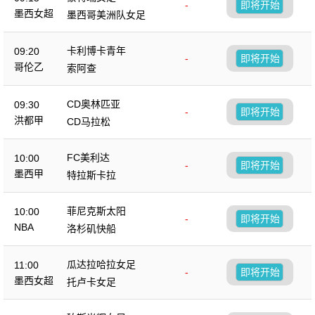
-
即将开始
墨西女超
墨西哥美洲队女足
卡利博卡青年
09:20
-
即将开始
哥伦乙
索阿查
CD奥林匹亚
09:30
-
即将开始
洪都甲
CD马拉松
FC美利达
10:00
-
即将开始
墨西甲
特拉斯卡拉
菲尼克斯太阳
10:00
-
即将开始
NBA
洛杉矶快船
瓜达拉哈拉女足
11:00
-
即将开始
墨西女超
托卢卡女足