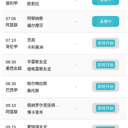
玻利甲
欧若拉
阿顿纳斯
07:05
-
直播中
阿篮联
福尔摩莎
茨高
07:10
-
即将开始
哥伦甲
卡利美洲
华雷斯女足
08:30
-
即将开始
墨西女超
堤格雷斯女足
帕尔梅拉斯
08:30
-
即将开始
巴西甲
桑托斯
佩纳罗尔竞技俱乐
09:10
-
即将开始
部
阿篮联
博卡青年
蒙特瑞女足
09:15